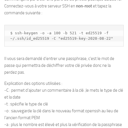
Connectez-vous à votre serveur SSH en
non-root
et tapez la
commande suivante :
$ ssh-keygen -o -a 100 -b 521 -t ed25519 -f 
~/.ssh/id_ed25519 -C "ed25519-key-2020-08-22"
Il vous sera demandé d’entrer une passphrase, c’est le mot de
passe qui permettra de déchiffrer votre clé privée donc ne la
perdez pas.
Explication des options utilisées :
-C : permet d’ajouter un commentaire à la clé. Je mets le type de clé
et la date
-t : spécifie le type de clé
-o : sauvegarde la clé dans le nouveau format openssh au lieu de
l’ancien format PEM
-a : plus le nombre est élevé et plus la vérification de la passphrase