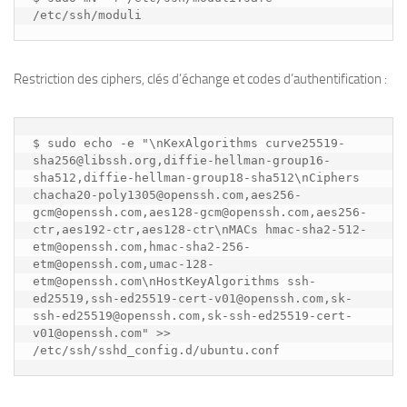
Restriction des ciphers, clés d’échange et codes d’authentification :
$ sudo echo -e "\nKexAlgorithms curve25519-
sha256@libssh.org,diffie-hellman-group16-
sha512,diffie-hellman-group18-sha512\nCiphers 
chacha20-poly1305@openssh.com,aes256-
gcm@openssh.com,aes128-gcm@openssh.com,aes256-
ctr,aes192-ctr,aes128-ctr\nMACs hmac-sha2-512-
etm@openssh.com,hmac-sha2-256-
etm@openssh.com,umac-128-
etm@openssh.com\nHostKeyAlgorithms ssh-
ed25519,ssh-ed25519-cert-v01@openssh.com,sk-
ssh-ed25519@openssh.com,sk-ssh-ed25519-cert-
v01@openssh.com" >> 
/etc/ssh/sshd_config.d/ubuntu.conf