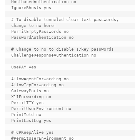
HostbasedAuthentication no

IgnoreRhosts yes

# To disable tunneled clear text passwords, 
change to no here!

PermitEmptyPasswords no

PasswordAuthentication no

# Change to no to disable s/key passwords

ChallengeResponseAuthentication no

UsePAM yes

AllowAgentForwarding no

AllowTcpForwarding no

GatewayPorts no

X11Forwarding no

PermitTTY yes

PermitUserEnvironment no

PrintMotd no

PrintLastLog yes

#TCPKeepAlive yes

#PermitUserEnvironment no
