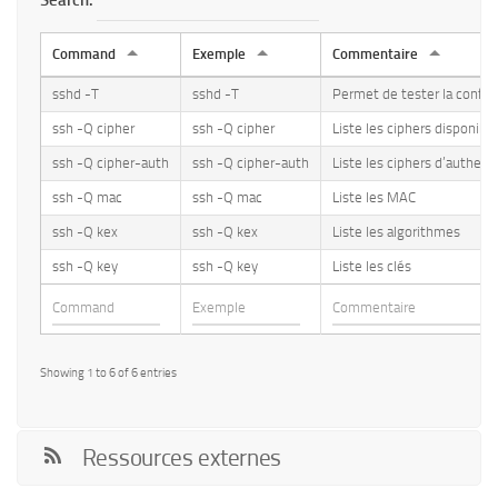
Command
Exemple
Commentaire
sshd -T
sshd -T
Permet de tester la config
ssh -Q cipher
ssh -Q cipher
Liste les ciphers disponible
ssh -Q cipher-auth
ssh -Q cipher-auth
Liste les ciphers d’authenti
ssh -Q mac
ssh -Q mac
Liste les MAC
ssh -Q kex
ssh -Q kex
Liste les algorithmes
ssh -Q key
ssh -Q key
Liste les clés
Showing 1 to 6 of 6 entries
Ressources externes