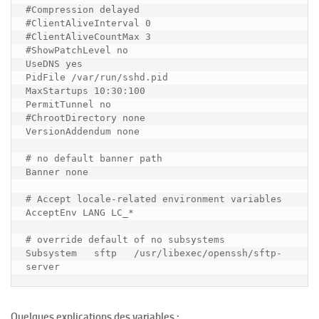
#Compression delayed

#ClientAliveInterval 0

#ClientAliveCountMax 3

#ShowPatchLevel no

UseDNS yes

PidFile /var/run/sshd.pid

MaxStartups 10:30:100

PermitTunnel no

#ChrootDirectory none

VersionAddendum none

# no default banner path

Banner none

# Accept locale-related environment variables

AcceptEnv LANG LC_*

# override default of no subsystems

Subsystem   sftp   /usr/libexec/openssh/sftp-
Quelques explications des variables :