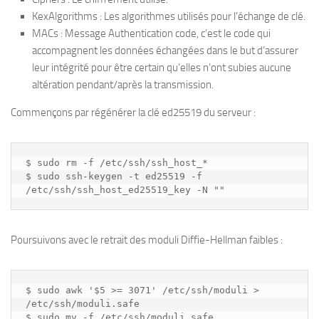
KexAlgorithms : Les algorithmes utilisés pour l’échange de clé.
MACs : Message Authentication code, c’est le code qui
accompagnent les données échangées dans le but d’assurer
leur intégrité pour être certain qu’elles n’ont subies aucune
altération pendant/après la transmission.
Commençons par régénérer la clé ed25519 du serveur :
$ sudo rm -f /etc/ssh/ssh_host_*

$ sudo ssh-keygen -t ed25519 -f 
Poursuivons avec le retrait des moduli Diffie-Hellman faibles :
$ sudo awk '$5 >= 3071' /etc/ssh/moduli > 
/etc/ssh/moduli.safe

$ sudo mv -f /etc/ssh/moduli.safe 