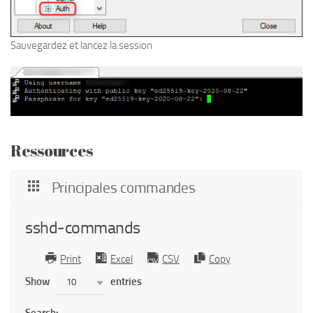
Sauvegardez et lancez la session
Ressources
Principales commandes
sshd-commands
Print
Excel
CSV
Copy
Show
entries
10
Search: