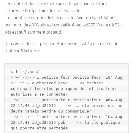
sera lente et donc résistante aux attaques par brut-force.
-f : précise le répertoire de sortie de la clé
-b : spécifie le nombre de bits de la clé. Avec un type RSA un
minimum de 4096 bits est conseillé. Avec l’ed25519 une clé 521
bits est suffisamment costaud.
Dans votre dossier personnel un dossier .ssh/ a été créé et doit
contenir 3 fichiers :
$ ll ~/.ssh/

-rw-r--r-- 1 petitsurfeur petitsurfeur  104 Aug 
22 15:12 authorized_keys     << fichier 
contenant les clés publiques des utilisateurs 
autorisés à se connecter

-rw------- 1 petitsurfeur petitsurfeur  464 Aug 
22 14:48 id_ed25519     << la clé privée qui ne 
devra jamais perdre ou communiquer

-rw-r--r-- 1 petitsurfeur petitsurfeur  104 Aug 
22 14:48 id_ed25519.pub     << la clé publique 
qui pourra être partagée