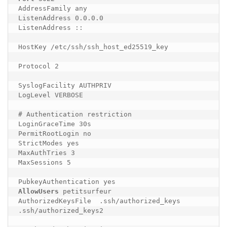
AddressFamily any

ListenAddress 0.0.0.0

ListenAddress ::

HostKey /etc/ssh/ssh_host_ed25519_key

Protocol 2

SyslogFacility AUTHPRIV

LogLevel VERBOSE

# Authentication restriction

LoginGraceTime 30s

PermitRootLogin no

StrictModes yes

MaxAuthTries 3

MaxSessions 5

AllowUsers
 petitsurfeur

AuthorizedKeysFile  .ssh/authorized_keys 
.ssh/authorized_keys2
